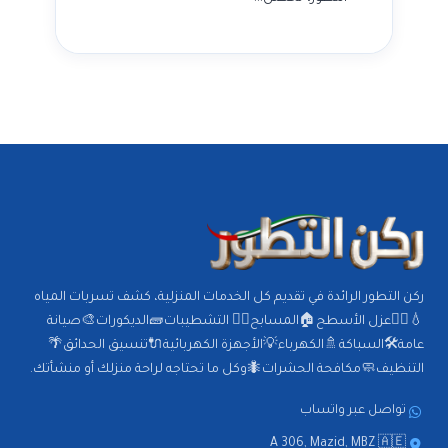
ركن التطور الرائدة في تقديم كل الخدمات المنزلية، كشف تسربات المياه
💧🕵️‍♂️عزل الأسطح🏠المسابح🏊‍♂️ التشطيبات🧱الديكورات🎨صيانة
عامة🛠️السباكة🚿الكهرباء💡الأجهزة الكهربائية🔌تنسيق الحدائق🌴
التنظيف🧼مكافحة الحشرات🐜وكل ما تحتاجه لراحة منزلك أو منشأتك.
تواصل عبر واتساب
A 306, Mazid, MBZ 🇦🇪