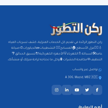
ركن التطور الرائدة في تقديم كل الخدمات المنزلية، كشف تسربات المياه
💧🕵️‍♂️عزل الأسطح🏠المسابح🏊‍♂️ التشطيبات🧱الديكورات🎨صيانة
عامة🛠️السباكة🚿الكهرباء💡الأجهزة الكهربائية🔌تنسيق الحدائق🌴
التنظيف🧼مكافحة الحشرات🐜وكل ما تحتاجه لراحة منزلك أو منشأتك.
تواصل عبر واتساب
A 306, Mazid, MBZ 🇦🇪
أهم الروابط: