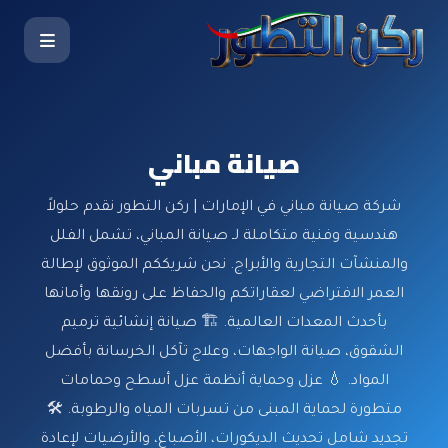
صيانة مباني
شركة صيانة مباني في الإمارات | ركن التطور نقدم حلولاً
هندسية وفنية متكاملة لـ صيانة المباني، تشمل الفلل
والمنشآت التجارية والأبراج. نحن شريككم الموثوق لإطالة
العمر الافتراضي لعقاراتكم والحفاظ على رونقها وأمانها
بأحدث المعدات العالمية. 🏗️ صيانة إنشائية ترميم
الشقوق، صيانة الواجهات، وعلاج تآكل الخرسانة بأفضل
المواد. 💧 عزل وحماية أنظمة عزل أسطح وحمامات
متطورة لحماية المبنى من تسربات المياه والرطوبة. 🛠️
تجديد شامل تحديث الديكورات، الأصباغ، والأرضيات لإعادة