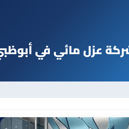
كة عزل مائي في أبوظب