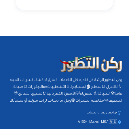
ركن التطور الرائدة في تقديم كل الخدمات المنزلية، كشف تسربات المياه
💧🕵️‍♂️عزل الأسطح🏠المسابح🏊‍♂️ التشطيبات🧱الديكورات🎨صيانة
عامة🛠️السباكة🚿الكهرباء💡الأجهزة الكهربائية🔌تنسيق الحدائق🌴
التنظيف🧼مكافحة الحشرات🐜وكل ما تحتاجه لراحة منزلك أو منشأتك.
تواصل عبر واتساب
A 306, Mazid, MBZ 🇦🇪