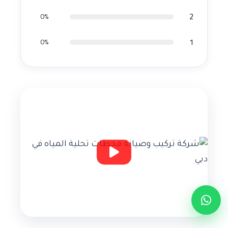
2
0%
1
0%