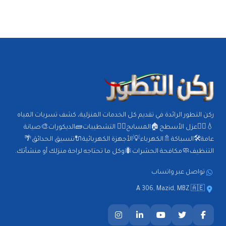
ركن التطور الرائدة في تقديم كل الخدمات المنزلية، كشف تسربات المياه
💧🕵️‍♂️عزل الأسطح🏠المسابح🏊‍♂️ التشطيبات🧱الديكورات🎨صيانة
عامة🛠️السباكة🚿الكهرباء💡الأجهزة الكهربائية🔌تنسيق الحدائق🌴
التنظيف🧼مكافحة الحشرات🐜وكل ما تحتاجه لراحة منزلك أو منشأتك.
تواصل عبر واتساب
A 306, Mazid, MBZ 🇦🇪