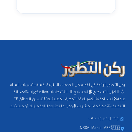
ركن التطور الرائدة في تقديم كل الخدمات المنزلية، كشف تسربات المياه
💧🕵️‍♂️عزل الأسطح🏠المسابح🏊‍♂️ التشطيبات🧱الديكورات🎨صيانة
عامة🛠️السباكة🚿الكهرباء💡الأجهزة الكهربائية🔌تنسيق الحدائق🌴
التنظيف🧼مكافحة الحشرات🐜وكل ما تحتاجه لراحة منزلك أو منشأتك.
تواصل عبر واتساب
A 306, Mazid, MBZ 🇦🇪