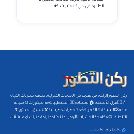
الطائرة في دبي؟ تعتبر شركة…
ركن التطور الرائدة في تقديم كل الخدمات المنزلية، كشف تسربات المياه
💧🕵️‍♂️عزل الأسطح🏠المسابح🏊‍♂️ التشطيبات🧱الديكورات🎨صيانة
عامة🛠️السباكة🚿الكهرباء💡الأجهزة الكهربائية🔌تنسيق الحدائق🌴
التنظيف🧼مكافحة الحشرات🐜وكل ما تحتاجه لراحة منزلك أو منشأتك.
تواصل عبر واتساب