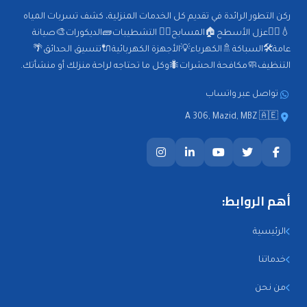
ركن التطور الرائدة في تقديم كل الخدمات المنزلية، كشف تسربات المياه
💧🕵️‍♂️عزل الأسطح🏠المسابح🏊‍♂️ التشطيبات🧱الديكورات🎨صيانة
عامة🛠️السباكة🚿الكهرباء💡الأجهزة الكهربائية🔌تنسيق الحدائق🌴
التنظيف🧼مكافحة الحشرات🐜وكل ما تحتاجه لراحة منزلك أو منشأتك.
تواصل عبر واتساب
A 306, Mazid, MBZ 🇦🇪
أهم الروابط:
الرئيسية
خدماتنا
من نحن