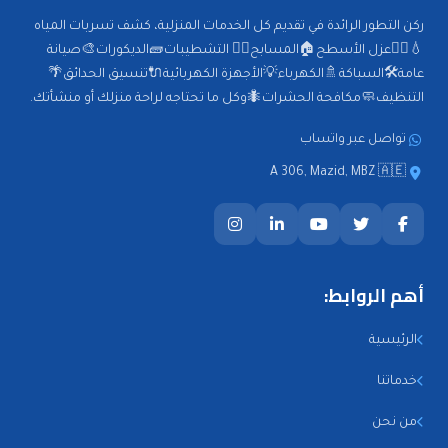
ركن التطور الرائدة في تقديم كل الخدمات المنزلية، كشف تسربات المياه
💧🕵️‍♂️عزل الأسطح🏠المسابح🏊‍♂️ التشطيبات🧱الديكورات🎨صيانة
عامة🛠️السباكة🚿الكهرباء💡الأجهزة الكهربائية🔌تنسيق الحدائق🌴
التنظيف🧼مكافحة الحشرات🐜وكل ما تحتاجه لراحة منزلك أو منشأتك.
تواصل عبر واتساب
A 306, Mazid, MBZ 🇦🇪
أهم الروابط:
الرئيسية
خدماتنا
من نحن