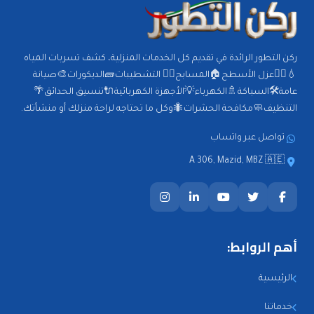
ركن التطور الرائدة في تقديم كل الخدمات المنزلية، كشف تسربات المياه
💧🕵️‍♂️عزل الأسطح🏠المسابح🏊‍♂️ التشطيبات🧱الديكورات🎨صيانة
عامة🛠️السباكة🚿الكهرباء💡الأجهزة الكهربائية🔌تنسيق الحدائق🌴
التنظيف🧼مكافحة الحشرات🐜وكل ما تحتاجه لراحة منزلك أو منشأتك.
تواصل عبر واتساب
A 306, Mazid, MBZ 🇦🇪
أهم الروابط:
الرئيسية
خدماتنا