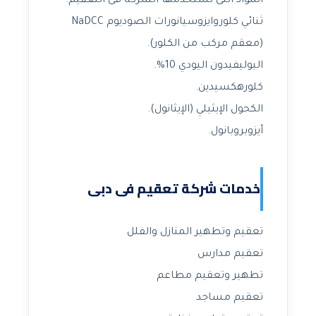
المواد التى تستخدمها الشركة فى التعقيم.
ثنائي كلوروايزوسيانورات الصوديوم NaDCC
(معقم مركب من الكلور).
البوليفيدون اليودي 10%.
كلورهكسيدين.
الكحول الإيثيلي (الإيثانول).
أيزوبروبانول.
خدمات شركة تعقيم فى دبى
تعقيم وتطهير المنازل والفلل
تعقيم مدارس
تطهير وتعقيم مطاعم
تعقيم مساجد