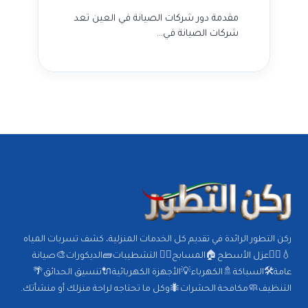
مقدمة دور شركات الصيانة في العين تعد
شركات الصيانة في…
ركن التطور الرائدة في تقديم كل الخدمات المنزلية، كشف تسربات المياه
💧🕵️‍♂️عزل الأسطح🏠المسابح🏊‍♂️ التشطيبات🧱الديكورات🎨صيانة
عامة🛠️السباكة🚿الكهرباء💡الأجهزة الكهربائية🔌تنسيق الحدائق🌴
التنظيف🧼مكافحة الحشرات🐜وكل ما تحتاجه لراحة منزلك أو منشأتك.