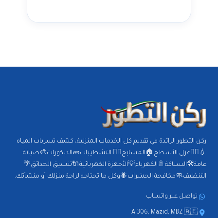
ركن التطور الرائدة في تقديم كل الخدمات المنزلية، كشف تسربات المياه
💧🕵️‍♂️عزل الأسطح🏠المسابح🏊‍♂️ التشطيبات🧱الديكورات🎨صيانة
عامة🛠️السباكة🚿الكهرباء💡الأجهزة الكهربائية🔌تنسيق الحدائق🌴
التنظيف🧼مكافحة الحشرات🐜وكل ما تحتاجه لراحة منزلك أو منشأتك.
تواصل عبر واتساب
A 306, Mazid, MBZ 🇦🇪