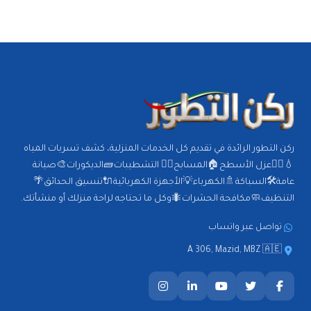
ركن التطور الرائدة في تقديم كل الخدمات المنزلية، كشف تسربات المياه
💧🕵️‍♂️عزل الأسطح🏠المسابح🏊‍♂️ التشطيبات🧱الديكورات🎨صيانة
عامة🛠️السباكة🚿الكهرباء💡الأجهزة الكهربائية🔌تنسيق الحدائق🌴
التنظيف🧼مكافحة الحشرات🐜وكل ما تحتاجه لراحة منزلك أو منشأتك.
تواصل عبر واتساب
A 306, Mazid, MBZ 🇦🇪