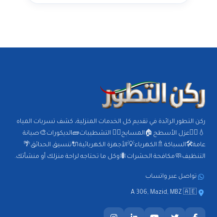
ركن التطور الرائدة في تقديم كل الخدمات المنزلية، كشف تسربات المياه
💧🕵️‍♂️عزل الأسطح🏠المسابح🏊‍♂️ التشطيبات🧱الديكورات🎨صيانة
عامة🛠️السباكة🚿الكهرباء💡الأجهزة الكهربائية🔌تنسيق الحدائق🌴
التنظيف🧼مكافحة الحشرات🐜وكل ما تحتاجه لراحة منزلك أو منشأتك.
تواصل عبر واتساب
A 306, Mazid, MBZ 🇦🇪