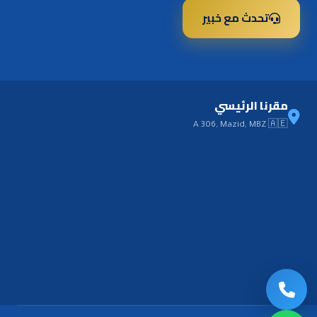
تحدث مع خبير
مقرنا الرئيسي
A 306, Mazid, MBZ 🇦🇪