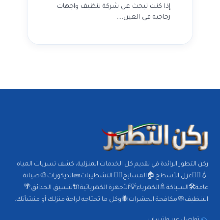
إذا كنت تبحث عن شركة تنظيف واجهات
زجاجية في العين،…
ركن التطور الرائدة في تقديم كل الخدمات المنزلية، كشف تسربات المياه
💧🕵️‍♂️عزل الأسطح🏠المسابح🏊‍♂️ التشطيبات🧱الديكورات🎨صيانة
عامة🛠️السباكة🚿الكهرباء💡الأجهزة الكهربائية🔌تنسيق الحدائق🌴
التنظيف🧼مكافحة الحشرات🐜وكل ما تحتاجه لراحة منزلك أو منشأتك.