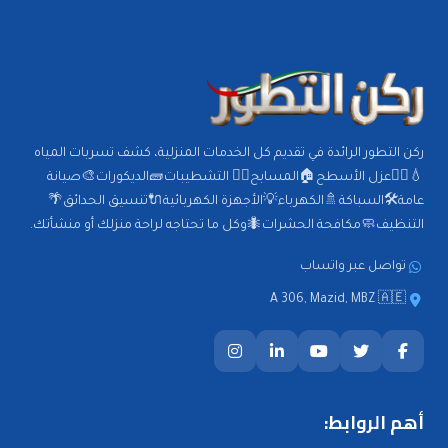
ركن التطور الرائدة في تقديم كل الخدمات المنزلية، كشف تسربات المياه
💧🕵️‍♂️عزل الأسطح🏠المسابح🏊‍♂️ التشطيبات🧱الديكورات🎨صيانة
عامة🛠️السباكة🚿الكهرباء💡الأجهزة الكهربائية🔌تنسيق الحدائق🌴
التنظيف🧼مكافحة الحشرات🐜وكل ما تحتاجه لراحة منزلك أو منشأتك.
تواصل عبر واتساب
A 306, Mazid, MBZ 🇦🇪
أهم الروابط: