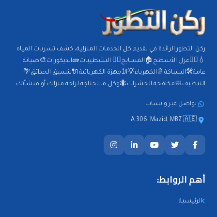
ركن التطور الرائدة في تقديم كل الخدمات المنزلية، كشف تسربات المياه
💧🕵️‍♂️عزل الأسطح🏠المسابح🏊‍♂️ التشطيبات🧱الديكورات🎨صيانة
عامة🛠️السباكة🚿الكهرباء💡الأجهزة الكهربائية🔌تنسيق الحدائق🌴
التنظيف🧼مكافحة الحشرات🐜وكل ما تحتاجه لراحة منزلك أو منشأتك.
تواصل عبر واتساب
A 306, Mazid, MBZ 🇦🇪
أهم الروابط:
الرئيسية