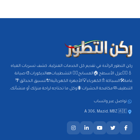
ركن التطور الرائدة في تقديم كل الخدمات المنزلية، كشف تسربات المياه
💧🕵️‍♂️عزل الأسطح🏠المسابح🏊‍♂️ التشطيبات🧱الديكورات🎨صيانة
عامة🛠️السباكة🚿الكهرباء💡الأجهزة الكهربائية🔌تنسيق الحدائق🌴
التنظيف🧼مكافحة الحشرات🐜وكل ما تحتاجه لراحة منزلك أو منشأتك.
تواصل عبر واتساب
A 306, Mazid, MBZ 🇦🇪