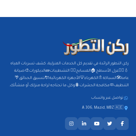
ركن التطور الرائدة في تقديم كل الخدمات المنزلية، كشف تسربات المياه
💧🕵️‍♂️عزل الأسطح🏠المسابح🏊‍♂️ التشطيبات🧱الديكورات🎨صيانة
عامة🛠️السباكة🚿الكهرباء💡الأجهزة الكهربائية🔌تنسيق الحدائق🌴
التنظيف🧼مكافحة الحشرات🐜وكل ما تحتاجه لراحة منزلك أو منشأتك.
تواصل عبر واتساب
A 306, Mazid, MBZ 🇦🇪