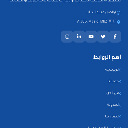
التنظيف🧼مكافحة الحشرات🐜وكل ما تحتاجه لراحة منزلك أو منشأتك.
تواصل عبر واتساب
A 306, Mazid, MBZ 🇦🇪
أهم الروابط:
الرئيسية
خدماتنا
من نحن
المدونة
اتصل بنا