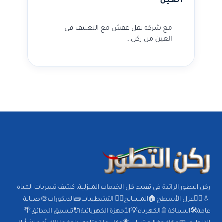
العين
مع شركة نقل عفش مع التغليف في
العين من ركن…
ركن التطور الرائدة في تقديم كل الخدمات المنزلية، كشف تسربات المياه
💧🕵️‍♂️عزل الأسطح🏠المسابح🏊‍♂️ التشطيبات🧱الديكورات🎨صيانة
عامة🛠️السباكة🚿الكهرباء💡الأجهزة الكهربائية🔌تنسيق الحدائق🌴