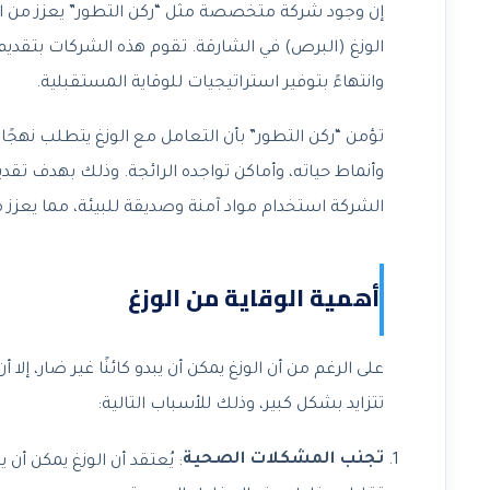
إن وجود شركة متخصصة مثل “ركن التطور” يعزز من ال
الوزغ (البرص) في الشارقة. تقوم هذه الشركات بتقديم
وانتهاءً بتوفير استراتيجيات للوقاية المستقبلية.
تؤمن “ركن التطور” بأن التعامل مع الوزغ يتطلب نهجًا
وأنماط حياته، وأماكن تواجده الرائجة. وذلك بهدف ت
الشركة استخدام مواد آمنة وصديقة للبيئة، مما يعزز 
أهمية الوقاية من الوزغ
على الرغم من أن الوزغ يمكن أن يبدو كائنًا غير ضار، إلا أ
تتزايد بشكل كبير، وذلك للأسباب التالية:
تجنب المشكلات الصحية
: يُعتقد أن الوزغ يمكن أ