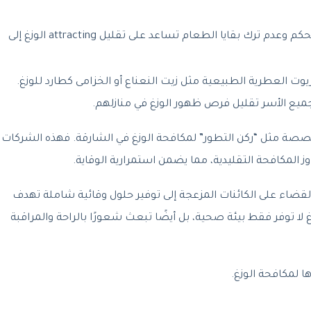
: تخزين المواد الغذائية بشكل محكم وعدم ترك بقايا الطعام تساعد على تقليل attracting الوزغ إلى
ت العطرية الطبيعية مثل زيت النعناع أو الخزامى كطارد للوزغ.
جميع الأسر تقليل فرص ظهور الوزغ في منازلهم.
صصة مثل “ركن التطور” لمكافحة الوزغ في الشارقة. فهذه الشركات
وز المكافحة التقليدية، مما يضمن استمرارية الوقاية.
لقضاء على الكائنات المزعجة إلى توفير حلول وقائية شاملة تهدف
 لا توفر فقط بيئة صحية، بل أيضًا تبعث شعورًا بالراحة والمراقبة
ها لمكافحة الوزغ.