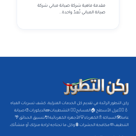
مقدمة ماهية شركة صيانة مباني شركة
صيانة المباني تُعدّ واحدة…
ركن التطور الرائدة في تقديم كل الخدمات المنزلية، كشف تسربات المياه
💧🕵️‍♂️عزل الأسطح🏠المسابح🏊‍♂️ التشطيبات🧱الديكورات🎨صيانة
عامة🛠️السباكة🚿الكهرباء💡الأجهزة الكهربائية🔌تنسيق الحدائق🌴
التنظيف🧼مكافحة الحشرات🐜وكل ما تحتاجه لراحة منزلك أو منشأتك.