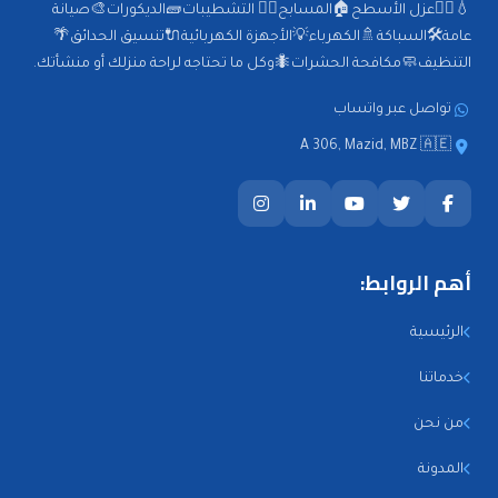
💧🕵️‍♂️عزل الأسطح🏠المسابح🏊‍♂️ التشطيبات🧱الديكورات🎨صيانة
عامة🛠️السباكة🚿الكهرباء💡الأجهزة الكهربائية🔌تنسيق الحدائق🌴
التنظيف🧼مكافحة الحشرات🐜وكل ما تحتاجه لراحة منزلك أو منشأتك.
تواصل عبر واتساب
A 306, Mazid, MBZ 🇦🇪
أهم الروابط:
الرئيسية
خدماتنا
من نحن
المدونة