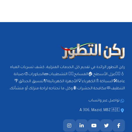
ركن التطور الرائدة في تقديم كل الخدمات المنزلية، كشف تسربات المياه
💧🕵️‍♂️عزل الأسطح🏠المسابح🏊‍♂️ التشطيبات🧱الديكورات🎨صيانة
عامة🛠️السباكة🚿الكهرباء💡الأجهزة الكهربائية🔌تنسيق الحدائق🌴
التنظيف🧼مكافحة الحشرات🐜وكل ما تحتاجه لراحة منزلك أو منشأتك.
تواصل عبر واتساب
A 306, Mazid, MBZ 🇦🇪