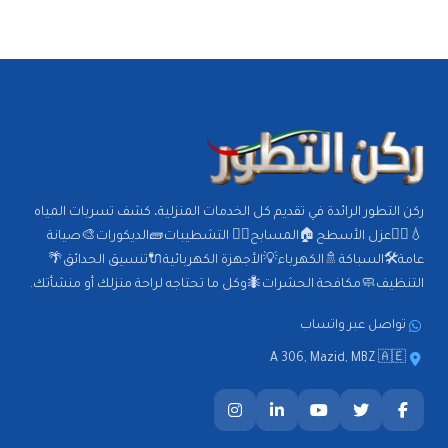
ركن التطور الرائدة في تقديم كل الخدمات المنزلية، كشف تسربات المياه
💧🕵️‍♂️عزل الأسطح🏠المسابح🏊‍♂️ التشطيبات🧱الديكورات🎨صيانة
عامة🛠️السباكة🚿الكهرباء💡الأجهزة الكهربائية🔌تنسيق الحدائق🌴
التنظيف🧼مكافحة الحشرات🐜وكل ما تحتاجه لراحة منزلك أو منشأتك.
تواصل عبر واتساب
A 306, Mazid, MBZ 🇦🇪