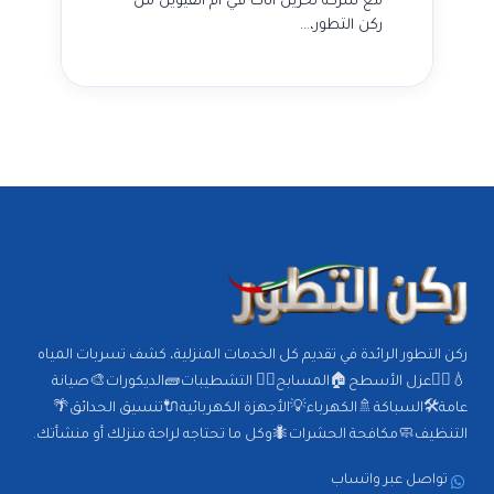
مع شركة تخزين أثاث في أم القيوين من
ركن التطور،…
ركن التطور الرائدة في تقديم كل الخدمات المنزلية، كشف تسربات المياه
💧🕵️‍♂️عزل الأسطح🏠المسابح🏊‍♂️ التشطيبات🧱الديكورات🎨صيانة
عامة🛠️السباكة🚿الكهرباء💡الأجهزة الكهربائية🔌تنسيق الحدائق🌴
التنظيف🧼مكافحة الحشرات🐜وكل ما تحتاجه لراحة منزلك أو منشأتك.
تواصل عبر واتساب