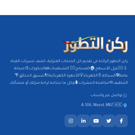
ركن التطور الرائدة في تقديم كل الخدمات المنزلية، كشف تسربات المياه
💧🕵️‍♂️عزل الأسطح🏠المسابح🏊‍♂️ التشطيبات🧱الديكورات🎨صيانة
عامة🛠️السباكة🚿الكهرباء💡الأجهزة الكهربائية🔌تنسيق الحدائق🌴
التنظيف🧼مكافحة الحشرات🐜وكل ما تحتاجه لراحة منزلك أو منشأتك.
تواصل عبر واتساب
A 306, Mazid, MBZ 🇦🇪