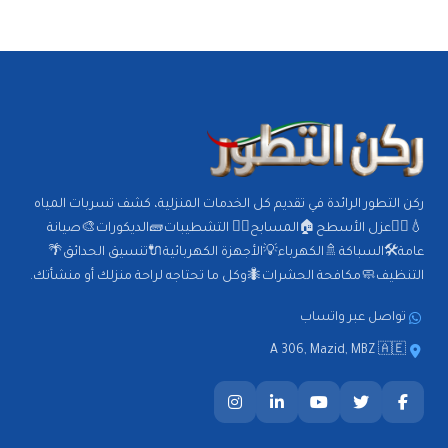
ركن التطور الرائدة في تقديم كل الخدمات المنزلية، كشف تسربات المياه
💧🕵️‍♂️عزل الأسطح🏠المسابح🏊‍♂️ التشطيبات🧱الديكورات🎨صيانة
عامة🛠️السباكة🚿الكهرباء💡الأجهزة الكهربائية🔌تنسيق الحدائق🌴
التنظيف🧼مكافحة الحشرات🐜وكل ما تحتاجه لراحة منزلك أو منشأتك.
تواصل عبر واتساب
A 306, Mazid, MBZ 🇦🇪