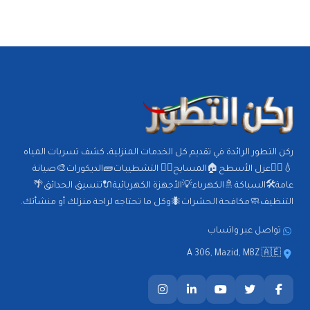
ركن التطور الرائدة في تقديم كل الخدمات المنزلية، كشف تسربات المياه
💧🕵️‍♂️عزل الأسطح🏠المسابح🏊‍♂️ التشطيبات🧱الديكورات🎨صيانة
عامة🛠️السباكة🚿الكهرباء💡الأجهزة الكهربائية🔌تنسيق الحدائق🌴
التنظيف🧼مكافحة الحشرات🐜وكل ما تحتاجه لراحة منزلك أو منشأتك.
تواصل عبر واتساب
A 306, Mazid, MBZ 🇦🇪