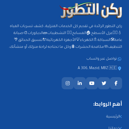
ركن التطور الرائدة في تقديم كل الخدمات المنزلية، كشف تسربات المياه
💧🕵️‍♂️عزل الأسطح🏠المسابح🏊‍♂️ التشطيبات🧱الديكورات🎨صيانة
عامة🛠️السباكة🚿الكهرباء💡الأجهزة الكهربائية🔌تنسيق الحدائق🌴
التنظيف🧼مكافحة الحشرات🐜وكل ما تحتاجه لراحة منزلك أو منشأتك.
تواصل عبر واتساب
A 306, Mazid, MBZ 🇦🇪
أهم الروابط:
الرئيسية
خدماتنا