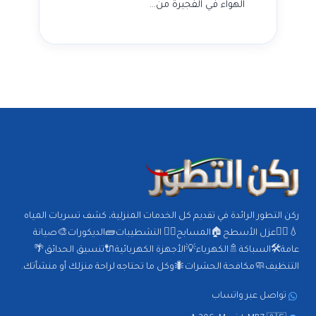
الهواء في الفجيرة من…
ركن التطور الرائدة في تقديم كل الخدمات المنزلية، كشف تسربات المياه
💧🕵️‍♂️عزل الأسطح🏠المسابح🏊‍♂️ التشطيبات🧱الديكورات🎨صيانة
عامة🛠️السباكة🚿الكهرباء💡الأجهزة الكهربائية🔌تنسيق الحدائق🌴
التنظيف🧼مكافحة الحشرات🐜وكل ما تحتاجه لراحة منزلك أو منشأتك.
تواصل عبر واتساب