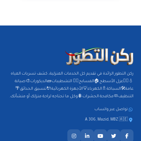
ركن التطور الرائدة في تقديم كل الخدمات المنزلية، كشف تسربات المياه
💧🕵️‍♂️عزل الأسطح🏠المسابح🏊‍♂️ التشطيبات🧱الديكورات🎨صيانة
عامة🛠️السباكة🚿الكهرباء💡الأجهزة الكهربائية🔌تنسيق الحدائق🌴
التنظيف🧼مكافحة الحشرات🐜وكل ما تحتاجه لراحة منزلك أو منشأتك.
تواصل عبر واتساب
A 306, Mazid, MBZ 🇦🇪