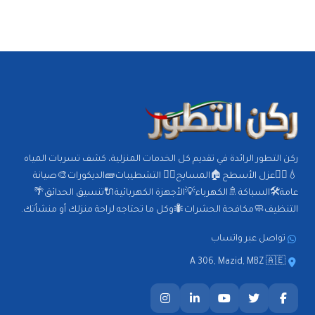
ركن التطور الرائدة في تقديم كل الخدمات المنزلية، كشف تسربات المياه
💧🕵️‍♂️عزل الأسطح🏠المسابح🏊‍♂️ التشطيبات🧱الديكورات🎨صيانة
عامة🛠️السباكة🚿الكهرباء💡الأجهزة الكهربائية🔌تنسيق الحدائق🌴
التنظيف🧼مكافحة الحشرات🐜وكل ما تحتاجه لراحة منزلك أو منشأتك.
تواصل عبر واتساب
A 306, Mazid, MBZ 🇦🇪