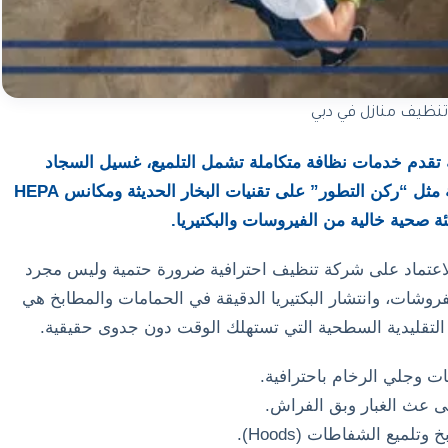
نظيف منازل في دبي
دم خدمات نظافة متكاملة تشمل التلميع، غسيل السجاد
والكنب، وتعقيم الأسطح. وتعتمد الشركات المحترفة مثل “ركن التطور” على تقنيات البخار الحديثة ومكانس HEPA
ة صحية خالية من الفيروسات والبكتيريا.
الاعتماد على شركة تنظيف احترافية ضرورة حتمية وليس مجرد
لمفروشات، وانتشار البكتيريا الدقيقة في الحمامات والمطابخ هي
 التقليدية السطحية التي تستهلك الوقت دون جدوى حقيقية.
ت وجلي الرخام باحترافية.
لى عث الغبار وبق الفراش.
لميع الشفاطات (Hoods).