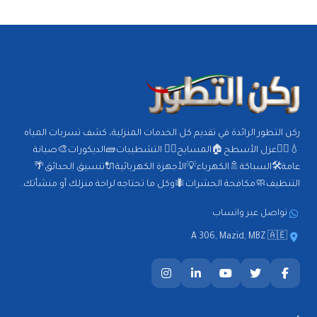
ركن التطور الرائدة في تقديم كل الخدمات المنزلية، كشف تسربات المياه
💧🕵️‍♂️عزل الأسطح🏠المسابح🏊‍♂️ التشطيبات🧱الديكورات🎨صيانة
عامة🛠️السباكة🚿الكهرباء💡الأجهزة الكهربائية🔌تنسيق الحدائق🌴
التنظيف🧼مكافحة الحشرات🐜وكل ما تحتاجه لراحة منزلك أو منشأتك.
تواصل عبر واتساب
A 306, Mazid, MBZ 🇦🇪