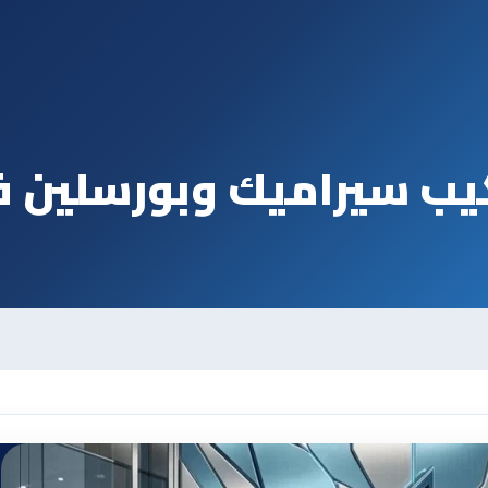
يب سيراميك وبورسلين ف