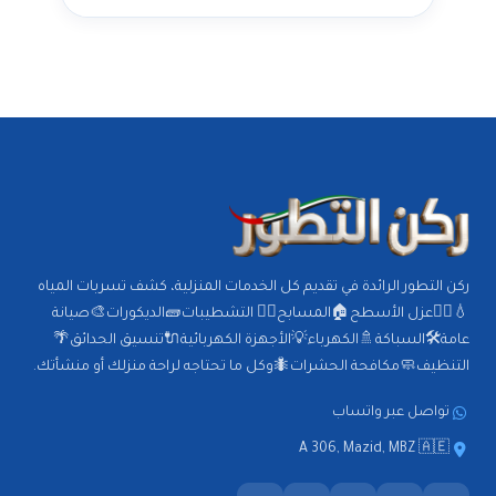
ركن التطور الرائدة في تقديم كل الخدمات المنزلية، كشف تسربات المياه
💧🕵️‍♂️عزل الأسطح🏠المسابح🏊‍♂️ التشطيبات🧱الديكورات🎨صيانة
عامة🛠️السباكة🚿الكهرباء💡الأجهزة الكهربائية🔌تنسيق الحدائق🌴
التنظيف🧼مكافحة الحشرات🐜وكل ما تحتاجه لراحة منزلك أو منشأتك.
تواصل عبر واتساب
A 306, Mazid, MBZ 🇦🇪