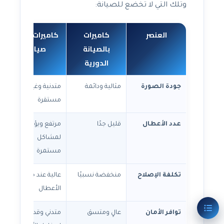
وتلك التي لا تخضع للصيانة:
العنصر
كاميرات
كاميرات بدون
بالصيانة
صيانة
الدورية
جودة الصورة
مثالية ودائمة
متدنية وغير
مستقرة
عدد الأعطال
قليل جدًا
مرتفع ويؤدي
لمشاكل
مستمرة
تكلفة الإصلاح
منخفضة نسبيًا
عالية عند حدوث
الأعطال
توافر الأمان
عالٍ ومتسق
متدني وقد يؤدي