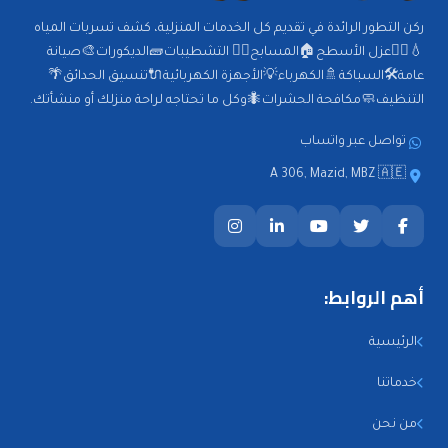
ركن التطور الرائدة في تقديم كل الخدمات المنزلية، كشف تسربات المياه
💧🕵️‍♂️عزل الأسطح🏠المسابح🏊‍♂️ التشطيبات🧱الديكورات🎨صيانة
عامة🛠️السباكة🚿الكهرباء💡الأجهزة الكهربائية🔌تنسيق الحدائق🌴
التنظيف🧼مكافحة الحشرات🐜وكل ما تحتاجه لراحة منزلك أو منشأتك.
تواصل عبر واتساب
A 306, Mazid, MBZ 🇦🇪
أهم الروابط:
الرئيسية
خدماتنا
من نحن