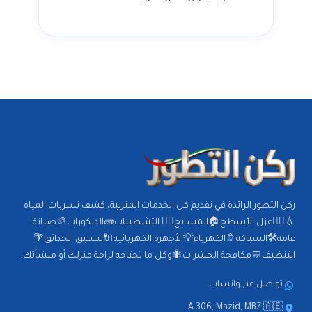
ركن التطور الرائدة في تقديم كل الخدمات المنزلية، كشف تسربات المياه
💧🕵️‍♂️عزل الأسطح🏠المسابح🏊‍♂️ التشطيبات🧱الديكورات🎨صيانة
عامة🛠️السباكة🚿الكهرباء💡الأجهزة الكهربائية🔌تنسيق الحدائق🌴
التنظيف🧼مكافحة الحشرات🐜وكل ما تحتاجه لراحة منزلك أو منشأتك.
تواصل عبر واتساب
A 306, Mazid, MBZ 🇦🇪