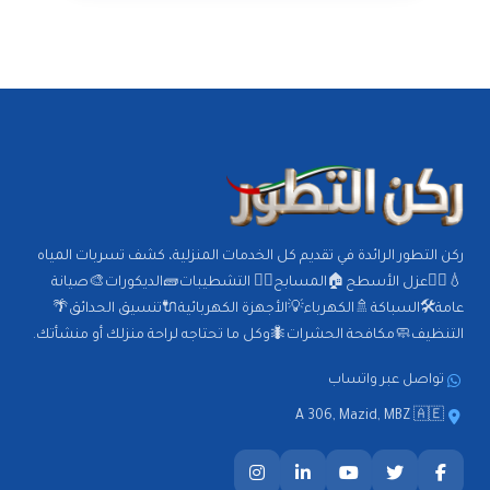
ركن التطور الرائدة في تقديم كل الخدمات المنزلية، كشف تسربات المياه
💧🕵️‍♂️عزل الأسطح🏠المسابح🏊‍♂️ التشطيبات🧱الديكورات🎨صيانة
عامة🛠️السباكة🚿الكهرباء💡الأجهزة الكهربائية🔌تنسيق الحدائق🌴
التنظيف🧼مكافحة الحشرات🐜وكل ما تحتاجه لراحة منزلك أو منشأتك.
تواصل عبر واتساب
A 306, Mazid, MBZ 🇦🇪