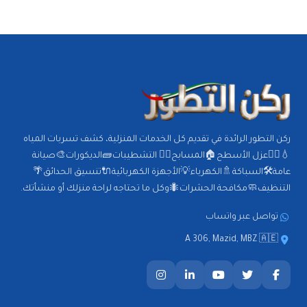
ركن التطور الرائدة في تقديم كل الخدمات المنزلية، كشف تسربات المياه
💧🕵️‍♂️عزل الأسطح🏠المسابح🏊‍♂️ التشطيبات🧱الديكورات🎨صيانة
عامة🛠️السباكة🚿الكهرباء💡الأجهزة الكهربائية🔌تنسيق الحدائق🌴
التنظيف🧼مكافحة الحشرات🐜وكل ما تحتاجه لراحة منزلك أو منشأتك.
تواصل عبر واتساب
A 306, Mazid, MBZ 🇦🇪