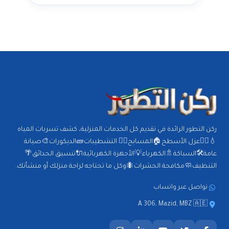
ركن التطور الرائدة في تقديم كل الخدمات المنزلية، كشف تسربات المياه
💧🕵️‍♂️عزل الأسطح🏠المسابح🏊‍♂️ التشطيبات🧱الديكورات🎨صيانة
عامة🛠️السباكة🚿الكهرباء💡الأجهزة الكهربائية🔌تنسيق الحدائق🌴
التنظيف🧼مكافحة الحشرات🐜وكل ما تحتاجه لراحة منزلك أو منشأتك.
تواصل عبر واتساب
A 306, Mazid, MBZ 🇦🇪