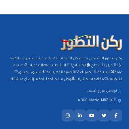
ركن التطور الرائدة في تقديم كل الخدمات المنزلية، كشف تسربات المياه
💧🕵️‍♂️عزل الأسطح🏠المسابح🏊‍♂️ التشطيبات🧱الديكورات🎨صيانة
عامة🛠️السباكة🚿الكهرباء💡الأجهزة الكهربائية🔌تنسيق الحدائق🌴
التنظيف🧼مكافحة الحشرات🐜وكل ما تحتاجه لراحة منزلك أو منشأتك.
تواصل عبر واتساب
A 306, Mazid, MBZ 🇦🇪