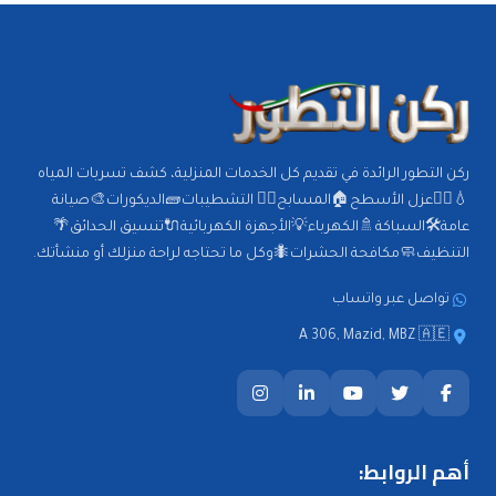
ركن التطور الرائدة في تقديم كل الخدمات المنزلية، كشف تسربات المياه
💧🕵️‍♂️عزل الأسطح🏠المسابح🏊‍♂️ التشطيبات🧱الديكورات🎨صيانة
عامة🛠️السباكة🚿الكهرباء💡الأجهزة الكهربائية🔌تنسيق الحدائق🌴
التنظيف🧼مكافحة الحشرات🐜وكل ما تحتاجه لراحة منزلك أو منشأتك.
تواصل عبر واتساب
A 306, Mazid, MBZ 🇦🇪
أهم الروابط: