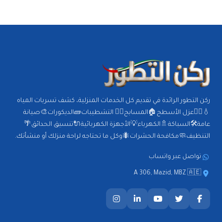
ركن التطور الرائدة في تقديم كل الخدمات المنزلية، كشف تسربات المياه
💧🕵️‍♂️عزل الأسطح🏠المسابح🏊‍♂️ التشطيبات🧱الديكورات🎨صيانة
عامة🛠️السباكة🚿الكهرباء💡الأجهزة الكهربائية🔌تنسيق الحدائق🌴
التنظيف🧼مكافحة الحشرات🐜وكل ما تحتاجه لراحة منزلك أو منشأتك.
تواصل عبر واتساب
A 306, Mazid, MBZ 🇦🇪