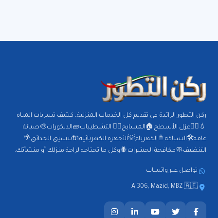
ركن التطور الرائدة في تقديم كل الخدمات المنزلية، كشف تسربات المياه
💧🕵️‍♂️عزل الأسطح🏠المسابح🏊‍♂️ التشطيبات🧱الديكورات🎨صيانة
عامة🛠️السباكة🚿الكهرباء💡الأجهزة الكهربائية🔌تنسيق الحدائق🌴
التنظيف🧼مكافحة الحشرات🐜وكل ما تحتاجه لراحة منزلك أو منشأتك.
تواصل عبر واتساب
A 306, Mazid, MBZ 🇦🇪