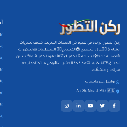
أه
ا
ركن التطور الرائدة في تقديم كل الخدمات المنزلية، كشف تسربات
خ
المياه💧🕵️‍♂️عزل الأسطح🏠المسابح🏊‍♂️ التشطيبات🧱الديكورات
🎨صيانة عامة🛠️السباكة🚿الكهرباء💡الأجهزة الكهربائية🔌تنسيق
م
الحدائق🌴التنظيف🧼مكافحة الحشرات🐜وكل ما تحتاجه لراحة
ا
منزلك أو منشأتك.
ا
تواصل عبر واتساب
A 306, Mazid, MBZ 🇦🇪
س
ا
ج