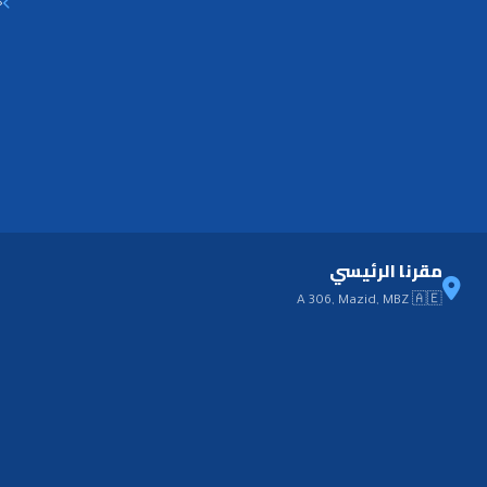
خ
مقرنا الرئيسي
A 306, Mazid, MBZ 🇦🇪