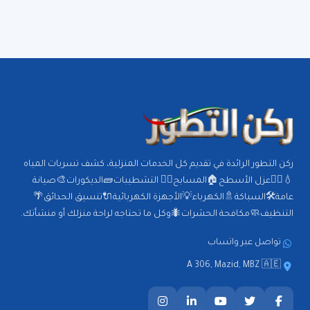
ركن التطور الرائدة في تقديم كل الخدمات المنزلية، كشف تسربات المياه
💧🕵️‍♂️عزل الأسطح🏠المسابح🏊‍♂️ التشطيبات🧱الديكورات🎨صيانة
عامة🛠️السباكة🚿الكهرباء💡الأجهزة الكهربائية🔌تنسيق الحدائق🌴
التنظيف🧼مكافحة الحشرات🐜وكل ما تحتاجه لراحة منزلك أو منشأتك.
تواصل عبر واتساب
A 306, Mazid, MBZ 🇦🇪